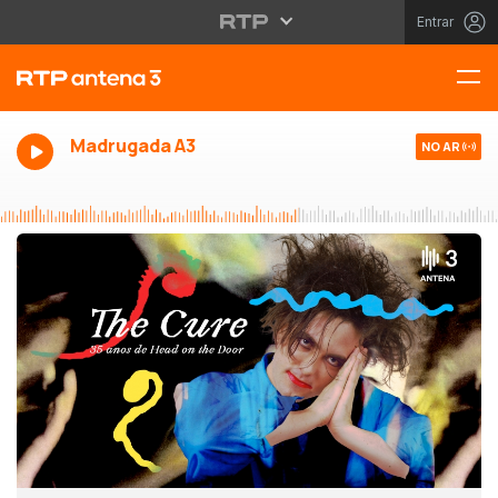
Entrar
Madrugada A3
NO AR