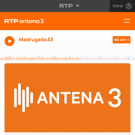
Entrar
Madrugada A3
NO AR