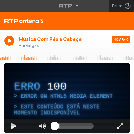
Entrar
Música Com Pés e Cabeça
NO AR
Rui Vargas
ERRO
100
ERROR ON HTML5 MEDIA ELEMENT
ESTE CONTEÚDO ESTÁ NESTE
MOMENTO INDISPONÍVEL