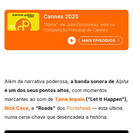
Cannes 2025
“Alpha”, de Julia Ducournau, está na
Competição Principal de Cannes.
Conversa com a realizadora sobre o
MAIS EPISÓDIOS
filme e sobre as escolhas musicais.
Além da narrativa poderosa,
a banda sonora de
Alpha
é um dos seus pontos altos
, com momentos
marcantes ao som de
Tame Impala
(“Let It Happen”)
,
Nick Cave
, e
“Roads”
dos
Portishead
— esta última
numa cena-chave que desencadeia a história.