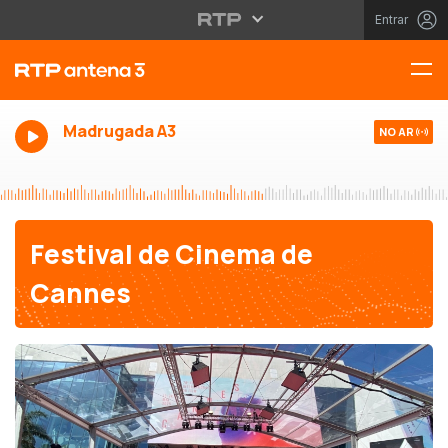
Entrar
Madrugada A3
NO AR
Festival de Cinema de
Cannes