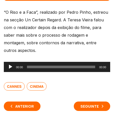
“O Riso e a Faca”, realizado por
Pedro
Pinho
, estreou
na secção Un Certain Regard. A
Teresa
Vieira falou
com o realizador depois da exibição do filme, para
saber mais sobre o processo de rodagem e
montagem, sobre contornos da narrativa, entre
outros aspectos.
Reprodutor
00:00
00:00
de
áudio
CANNES
CINEMA
ANTERIOR
SEGUINTE