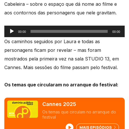
Cabeleira – sobre o espaço que dá nome ao filme e
aos contornos das personagens que nele gravitam.
Reprodutor
00:00
00:00
de
Os caminhos seguidos por Laura e todas as
áudio
personagens ficam por revelar – mas foram
mostrados pela primeira vez na sala STUDIO 13, em
Cannes. Mais sessões do filme passam pelo festival.
Os temas que circularam no arranque do festival:
Cannes 2025
Os temas que circulam no arranque do
festival
MAIS EPISÓDIOS