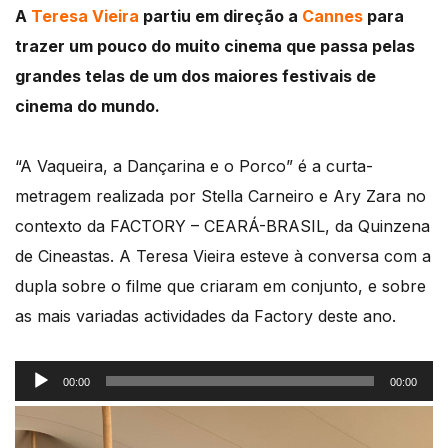
A
Teresa Vieira
partiu em direção a
Cannes
para
trazer um pouco do muito cinema que passa pelas
grandes telas de um dos maiores festivais de
cinema do mundo.
“A Vaqueira, a Dançarina e o Porco” é a curta-
metragem realizada por Stella Carneiro e Ary Zara no
contexto da FACTORY – CEARÁ-BRASIL, da Quinzena
de Cineastas. A Teresa Vieira esteve à conversa com a
dupla sobre o filme que criaram em conjunto, e sobre
as mais variadas actividades da Factory deste ano.
Reprodutor
00:00
00:00
de
áudio