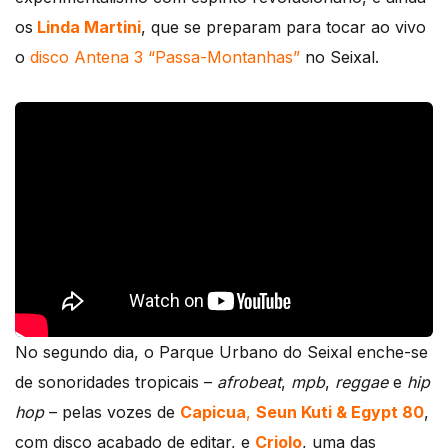
os
Linda Martini
, que se preparam para tocar ao vivo
o
disco Antena 3 “Passa-Montanhas”
no Seixal.
No segundo dia, o Parque Urbano do Seixal enche-se
de sonoridades tropicais –
afrobeat
,
mpb
,
reggae
e
hip
hop
– pelas vozes de
Capicua
,
Seun Kuti & Egypt 80
,
com disco acabado de editar, e
Criolo
, uma das