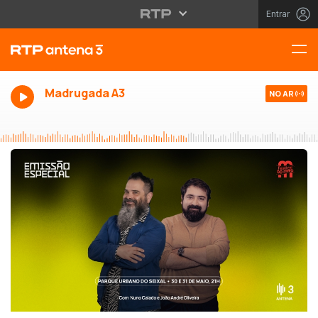
Entrar
Madrugada A3
NO AR