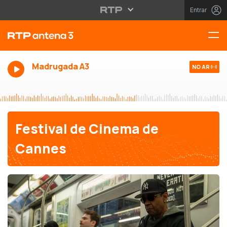
Entrar
Madrugada A3
NO AR
Festival de Cinema de
Cannes