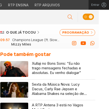
G
RTP ENSINA
RTP ARQUIVOS
Entrar
O QUE JÁ TOCOU
PROGRAMAÇÃO
09:57
Champions League (ft. Slow J
Mizzy Miles
e GSon)
Pode também gostar
Xullaji no Bons Sons: “Eu não
trago mensagens fechadas e
absolutas. Eu venho dialogar”
Sexta da Música Nova: Lucy
Dacus, Carly Rae Jepsen e
Alabama Shakes na seleção de 7
de agosto
A RTP Antena 3 está no Vagos