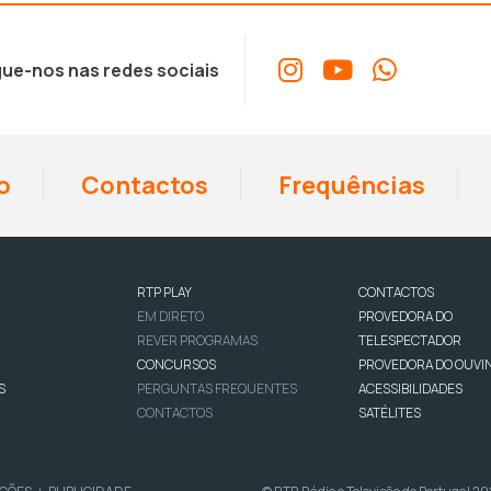
ue-nos nas redes sociais
o
Contactos
Frequências
RTP PLAY
CONTACTOS
EM DIRETO
PROVEDORA DO
REVER PROGRAMAS
TELESPECTADOR
CONCURSOS
PROVEDORA DO OUVI
S
PERGUNTAS FREQUENTES
ACESSIBILIDADES
CONTACTOS
SATÉLITES