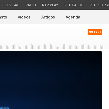
TELEVISÃO
RÁDIO
RTP PLAY
RTP PALCO
RTP ZIG ZA
asts
Vídeos
Artigos
Agenda
NO AR