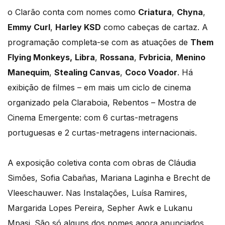
o Clarão conta com nomes como
Criatura
,
Chyna
,
Emmy Curl
,
Harley KSD
como cabeças de cartaz. A
programação completa-se com as atuações de
Them
Flying Monkeys,
Libra
,
Rossana
,
Fvbricia
,
Menino
Manequim
,
Stealing Canvas
,
Coco Voador
. Há
exibição de filmes – em mais um ciclo de cinema
organizado pela Claraboia, Rebentos – Mostra de
Cinema Emergente: com 6 curtas-metragens
portuguesas e 2 curtas-metragens internacionais.
A exposição coletiva conta com obras de Cláudia
Simões, Sofia Cabañas, Mariana Laginha e Brecht de
Vleeschauwer. Nas Instalações, Luísa Ramires,
Margarida Lopes Pereira, Sepher Awk e Lukanu
Mpasi. São só alguns dos nomes agora anunciados