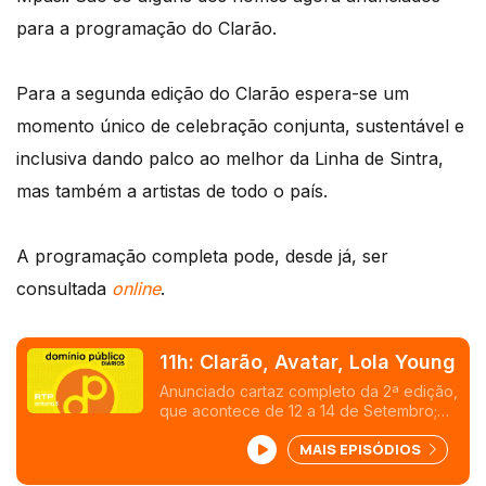
para a programação do Clarão.
Para a segunda edição do Clarão espera-se um
momento único de celebração conjunta, sustentável e
inclusiva dando palco ao melhor da Linha de Sintra,
mas também a artistas de todo o país.
A programação completa pode, desde já, ser
consultada
online
.
11h: Clarão, Avatar, Lola Young
Anunciado cartaz completo da 2ª edição,
que acontece de 12 a 14 de Setembro;
lançado primeiro trailer; música nova:
MAIS EPISÓDIOS
dealer