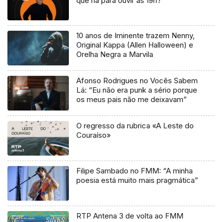
que há para ouvir às 19h?
10 anos de Iminente trazem Nenny,
Original Kappa (Allen Halloween) e
Orelha Negra a Marvila
Afonso Rodrigues no Vocês Sabem
Lá: “Eu não era punk a sério porque
os meus pais não me deixavam”
O regresso da rubrica «A Leste do
Couraíso»
Filipe Sambado no FMM: “A minha
poesia está muito mais pragmática”
RTP Antena 3 de volta ao FMM