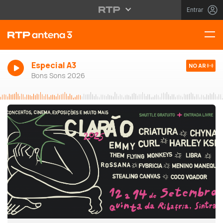
Entrar
Especial A3
NO AR
Bons Sons 2026