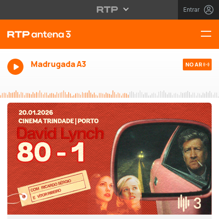
Entrar
Madrugada A3
NO AR