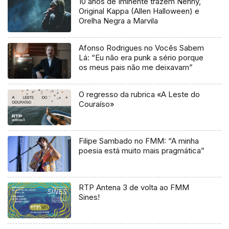
10 anos de Iminente trazem Nenny,
Original Kappa (Allen Halloween) e
Orelha Negra a Marvila
Afonso Rodrigues no Vocês Sabem
Lá: “Eu não era punk a sério porque
os meus pais não me deixavam”
O regresso da rubrica «A Leste do
Couraíso»
Filipe Sambado no FMM: “A minha
poesia está muito mais pragmática”
RTP Antena 3 de volta ao FMM
Sines!