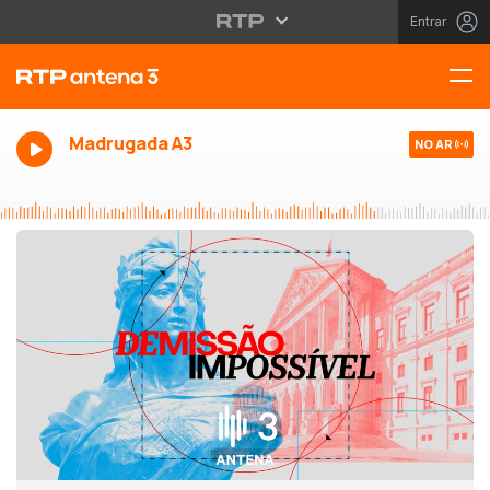
Entrar
Madrugada A3
NO AR