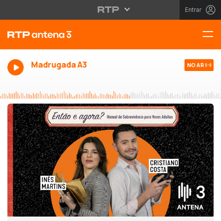
Entrar
Madrugada A3
NO AR