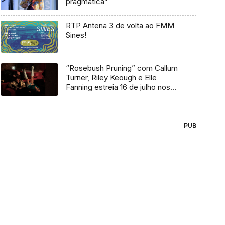
pragmática”
RTP Antena 3 de volta ao FMM
Sines!
“Rosebush Pruning” com Callum
Turner, Riley Keough e Elle
Fanning estreia 16 de julho nos
cinemas
PUB