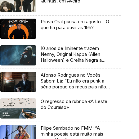
Quintas, em Aveiro
Prova Oral pausa em agosto… O
que há para ouvir às 19h?
10 anos de Iminente trazem
Nenny, Original Kappa (Allen
Halloween) e Orelha Negra a
Marvila
Afonso Rodrigues no Vocês
Sabem Lá: “Eu não era punk a
sério porque os meus pais não
me deixavam”
O regresso da rubrica «A Leste
do Couraíso»
Filipe Sambado no FMM: “A
minha poesia está muito mais