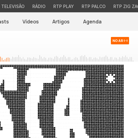
TELEVISÃO
RÁDIO
RTP PLAY
RTP PALCO
RTP ZIG ZA
asts
Vídeos
Artigos
Agenda
NO AR