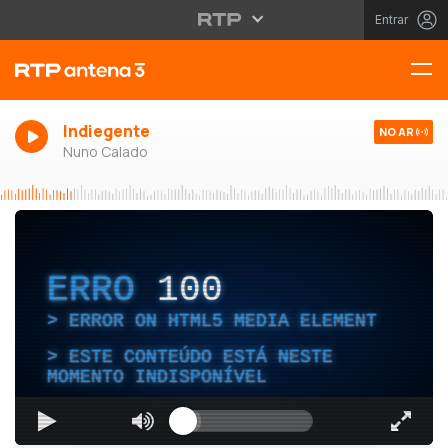
Entrar
Indiegente
NO AR
Nuno Calado
ERRO
100
ERROR ON HTML5 MEDIA ELEMENT
ESTE CONTEÚDO ESTÁ NESTE
MOMENTO INDISPONÍVEL