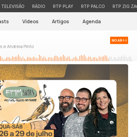
TELEVISÃO
RÁDIO
RTP PLAY
RTP PALCO
RTP ZIG ZA
asts
Vídeos
Artigos
Agenda
NO AR
 e Andreia Pinto