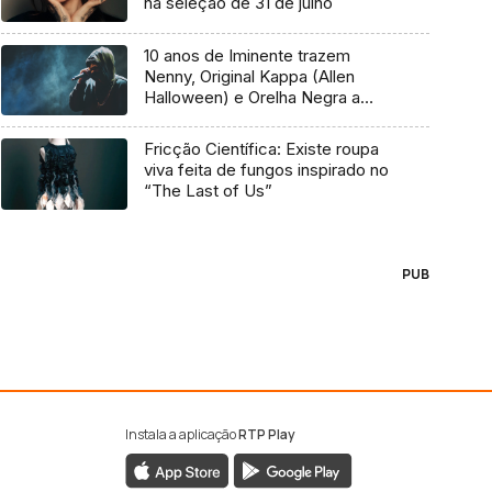
na seleção de 31 de julho
10 anos de Iminente trazem
Nenny, Original Kappa (Allen
Halloween) e Orelha Negra a
Marvila
Fricção Científica: Existe roupa
viva feita de fungos inspirado no
“The Last of Us”
PUB
Instala a aplicação
RTP Play