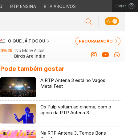
G
RTP ENSINA
RTP ARQUIVOS
Entrar
O QUE JÁ TOCOU
PROGRAMAÇÃO
09:35
No More Alibis
Birds Are Indie
Pode também gostar
A RTP Antena 3 está no Vagos
Metal Fest
Os Pulp voltam ao cinema, com o
apoio da RTP Antena 3
Na RTP Antena 3, Temos Bons