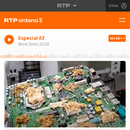
Entrar
Especial A3
NO AR
Bons Sons 2026