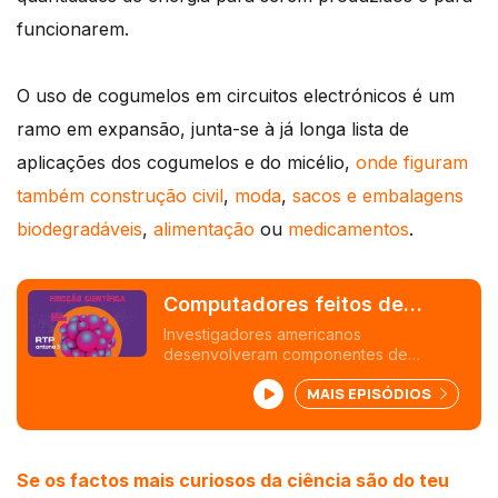
funcionarem.
O uso de cogumelos em circuitos electrónicos é um
ramo em expansão, junta-se à já longa lista de
aplicações dos cogumelos e do micélio,
onde figuram
também construção civil
,
moda
,
sacos e embalagens
biodegradáveis
,
alimentação
ou
medicamentos
.
Computadores feitos de
cogumelos
Investigadores americanos
desenvolveram componentes de
memória feitos de cogumelos shitake.São
MAIS EPISÓDIOS
tão efeicientes como os chips semi
condutores mas são biodegradáveis e
consomem muito menos energia.
Publicado no Plos One
Se os factos mais curiosos da ciência são do teu