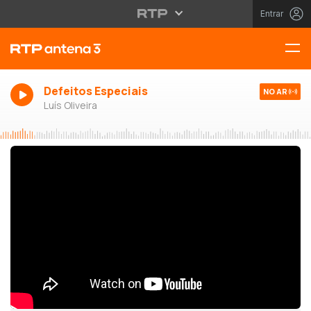
Entrar
Defeitos Especiais
NO AR
Luís Oliveira