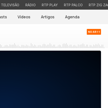
TELEVISÃO
RÁDIO
RTP PLAY
RTP PALCO
RTP ZIG ZA
asts
Vídeos
Artigos
Agenda
NO AR