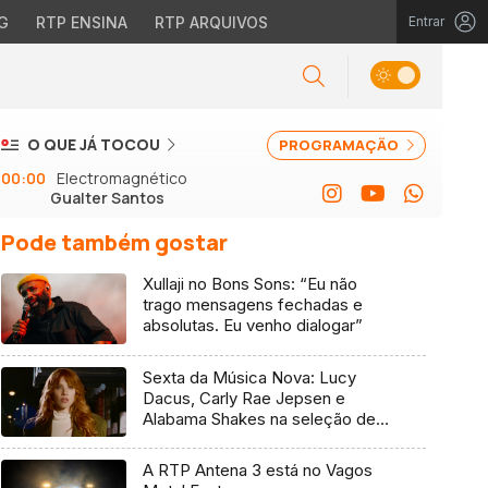
G
RTP ENSINA
RTP ARQUIVOS
Entrar
O QUE JÁ TOCOU
PROGRAMAÇÃO
00:00
Electromagnético
Gualter Santos
Pode também gostar
Xullaji no Bons Sons: “Eu não
trago mensagens fechadas e
absolutas. Eu venho dialogar”
Sexta da Música Nova: Lucy
Dacus, Carly Rae Jepsen e
Alabama Shakes na seleção de 7
de agosto
A RTP Antena 3 está no Vagos