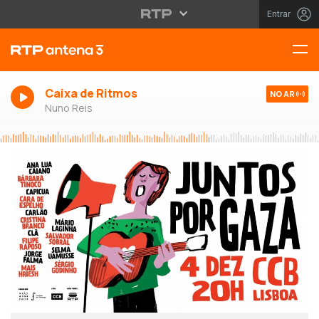
Entrar
Caixa de Ritmos
NO AR
Nuno Reis