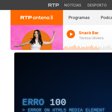
NOTÍCIAS
DESPORTO
Programas
Podc
Snack Bar
Teresa Oliveira
ERRO
100
ERROR ON HTML5 MEDIA ELEMENT