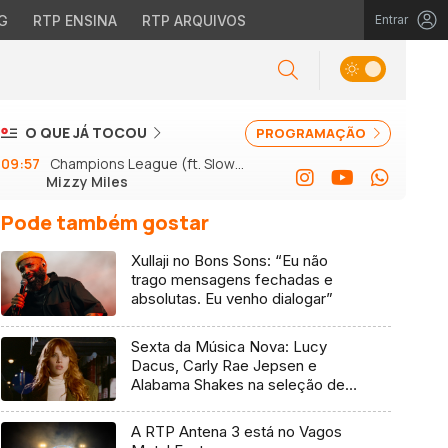
G
RTP ENSINA
RTP ARQUIVOS
Entrar
O QUE JÁ TOCOU
PROGRAMAÇÃO
09:57
Champions League (ft. Slow J
Mizzy Miles
e GSon)
Pode também gostar
Xullaji no Bons Sons: “Eu não
trago mensagens fechadas e
absolutas. Eu venho dialogar”
Sexta da Música Nova: Lucy
Dacus, Carly Rae Jepsen e
Alabama Shakes na seleção de 7
de agosto
A RTP Antena 3 está no Vagos