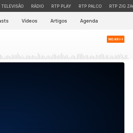
TELEVISÃO
RÁDIO
RTP PLAY
RTP PALCO
RTP ZIG ZA
asts
Vídeos
Artigos
Agenda
NO AR