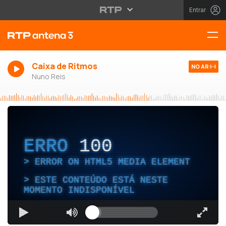
Entrar
Caixa de Ritmos
NO AR
Nuno Reis
ERRO
100
ERROR ON HTML5 MEDIA ELEMENT
ESTE CONTEÚDO ESTÁ NESTE
MOMENTO INDISPONÍVEL