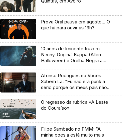
Quintas, em Aveiro
Prova Oral pausa em agosto… O
que há para ouvir às 19h?
10 anos de Iminente trazem
Nenny, Original Kappa (Allen
Halloween) e Orelha Negra a
Marvila
Afonso Rodrigues no Vocês
Sabem Lá: “Eu não era punk a
sério porque os meus pais não
me deixavam”
O regresso da rubrica «A Leste
do Couraíso»
Filipe Sambado no FMM: “A
minha poesia está muito mais