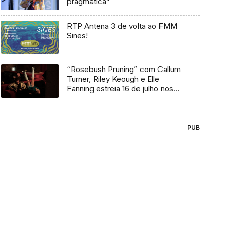
pragmática”
RTP Antena 3 de volta ao FMM
Sines!
“Rosebush Pruning” com Callum
Turner, Riley Keough e Elle
Fanning estreia 16 de julho nos
cinemas
PUB