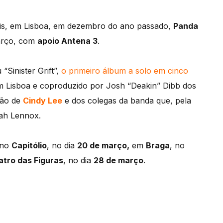
ois, em Lisboa, em dezembro do ano passado,
Panda
arço, com
apoio Antena 3
.
Sinister Grift”,
o primeiro álbum a solo em cinco
m Lisboa e coproduzido por Josh “Deakin” Dibb dos
ção de
Cindy Lee
e dos colegas da banda que, pela
oah Lennox.
 no
Capitólio
, no dia
20 de março,
em
Braga
, no
tro das Figuras
, no dia
28 de março
.