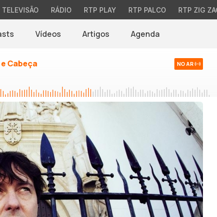
TELEVISÃO
RÁDIO
RTP PLAY
RTP PALCO
RTP ZIG ZA
asts
Vídeos
Artigos
Agenda
 e Cabeça
NO AR