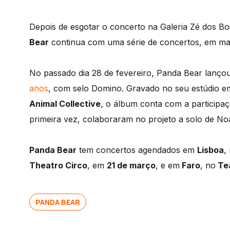
Depois de esgotar o concerto na Galeria Zé dos B
Bear
continua com uma série de concertos, em m
No passado dia 28 de fevereiro, Panda Bear lançou “
anos
, com selo Domino. Gravado no seu estúdio e
Animal Collective
, o álbum conta com a participa
primeira vez, colaboraram no projeto a solo de N
Panda Bear
tem concertos agendados em
Lisboa
,
Theatro Circo
, em
21 de março
, e em
Faro
, no
Tea
PANDA BEAR