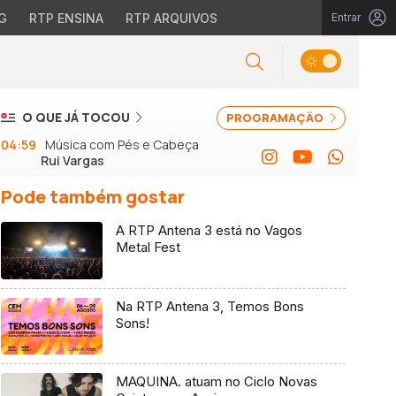
G
RTP ENSINA
RTP ARQUIVOS
Entrar
O QUE JÁ TOCOU
PROGRAMAÇÃO
04:59
Música com Pés e Cabeça
Rui Vargas
Pode também gostar
A RTP Antena 3 está no Vagos
Metal Fest
Na RTP Antena 3, Temos Bons
Sons!
MAQUINA. atuam no Ciclo Novas