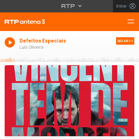
Entrar
Defeitos Especiais
NO AR
Luís Oliveira