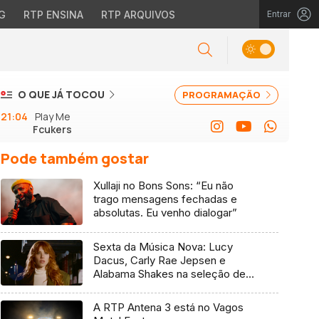
G
RTP ENSINA
RTP ARQUIVOS
Entrar
O QUE JÁ TOCOU
PROGRAMAÇÃO
21:04
Play Me
Fcukers
Pode também gostar
Xullaji no Bons Sons: “Eu não
trago mensagens fechadas e
absolutas. Eu venho dialogar”
Sexta da Música Nova: Lucy
Dacus, Carly Rae Jepsen e
Alabama Shakes na seleção de 7
de agosto
A RTP Antena 3 está no Vagos