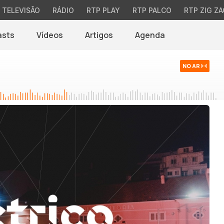
TELEVISÃO
RÁDIO
RTP PLAY
RTP PALCO
RTP ZIG ZA
asts
Vídeos
Artigos
Agenda
NO AR