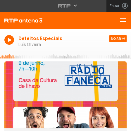
Entrar
Defeitos Especiais
NO AR
Luís Oliveira