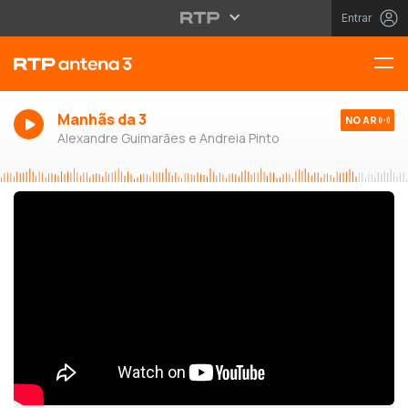
Entrar
Manhãs da 3
NO AR
Alexandre Guimarães e Andreia Pinto