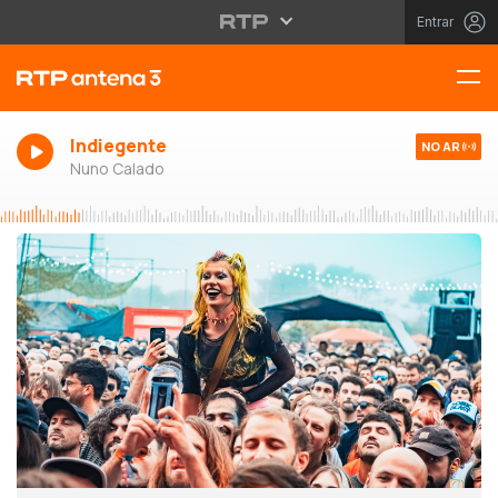
Entrar
Indiegente
NO AR
Nuno Calado