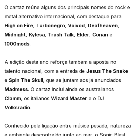
O cartaz reúne alguns dos principais nomes do rock e
metal alternativo internacional, com destaque para
High on Fire
,
Turbonegro
,
Voivod
,
Deafheaven
,
Midnight
,
Kylesa
,
Trash Talk
,
Elder
,
Conan
e
1000mods
.
A edição deste ano reforça também a aposta no
talento nacional, com a entrada de
Jesus The Snake
e
Spin The Skull
, que se juntam aos já anunciados
Madmess
. O cartaz inclui ainda os australianos
Clamm
, os italianos
Wizard Master
e o DJ
Volksradio
.
Conhecido pela ligação entre música pesada, natureza
e ambiente descontraído junto ao mar, o Sonic Blast