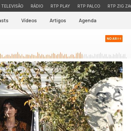
TELEVISÃO
RÁDIO
RTP PLAY
RTP PALCO
RTP ZIG ZA
asts
Vídeos
Artigos
Agenda
NO AR