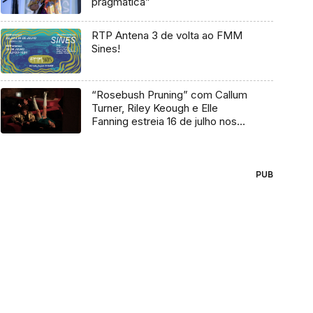
pragmática”
RTP Antena 3 de volta ao FMM
Sines!
“Rosebush Pruning” com Callum
Turner, Riley Keough e Elle
Fanning estreia 16 de julho nos
cinemas
PUB