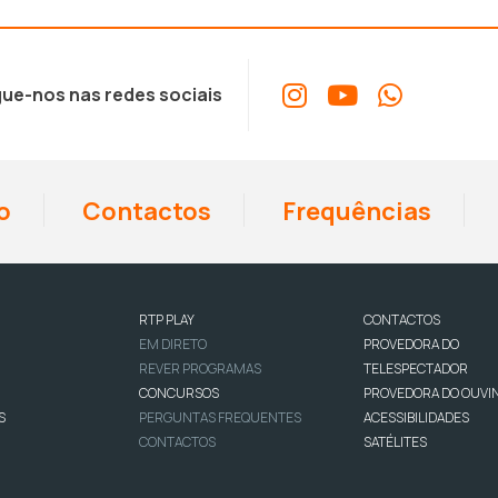
ue-nos nas redes sociais
o
Contactos
Frequências
RTP PLAY
CONTACTOS
EM DIRETO
PROVEDORA DO
REVER PROGRAMAS
TELESPECTADOR
CONCURSOS
PROVEDORA DO OUVI
S
PERGUNTAS FREQUENTES
ACESSIBILIDADES
CONTACTOS
SATÉLITES