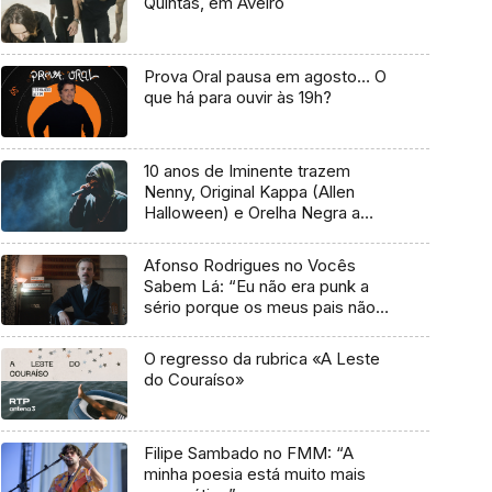
Quintas, em Aveiro
Prova Oral pausa em agosto… O
que há para ouvir às 19h?
10 anos de Iminente trazem
Nenny, Original Kappa (Allen
Halloween) e Orelha Negra a
Marvila
Afonso Rodrigues no Vocês
Sabem Lá: “Eu não era punk a
sério porque os meus pais não
me deixavam”
O regresso da rubrica «A Leste
do Couraíso»
Filipe Sambado no FMM: “A
minha poesia está muito mais