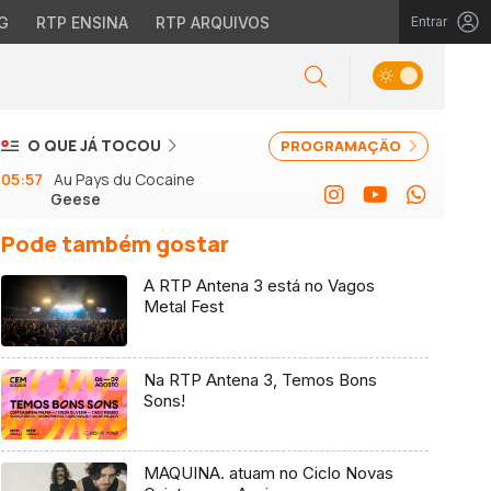
G
RTP ENSINA
RTP ARQUIVOS
Entrar
O QUE JÁ TOCOU
PROGRAMAÇÃO
05:57
Au Pays du Cocaine
Geese
Pode também gostar
A RTP Antena 3 está no Vagos
Metal Fest
Na RTP Antena 3, Temos Bons
Sons!
MAQUINA. atuam no Ciclo Novas