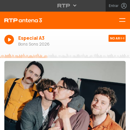
Entrar
Especial A3
NO AR
Bons Sons 2026