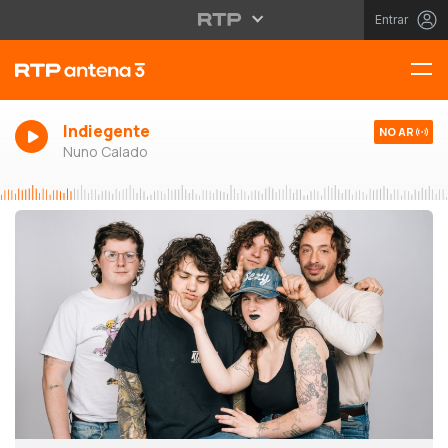
Entrar
Indiegente
NO AR
Nuno Calado