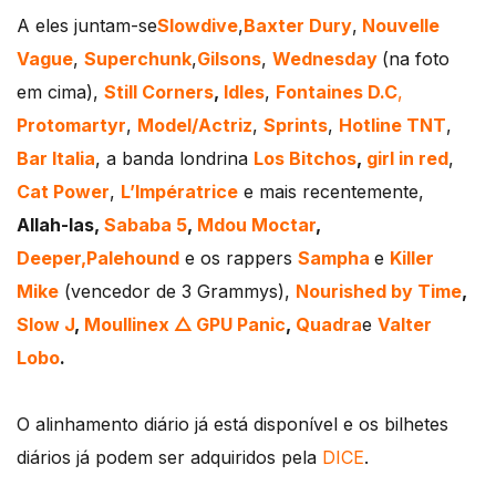
A eles juntam-se
Slowdive
,
Baxter Dury
,
Nouvelle
Vague
,
Superchunk
,
Gilsons
,
Wednesday
(na foto
em cima),
Still Corners
,
Idles
,
Fontaines D.C
,
Protomartyr
,
Model/Actriz
,
Sprints
,
Hotline TNT
,
Bar Italia
, a banda londrina
Los Bitchos
,
g
irl in red
,
Cat Power
,
L’Impératrice
e mais recentemente,
A
llah-las,
Sababa 5
,
Mdou Moctar
,
Deeper,
Palehound
e os rappers
Sampha
e
Killer
Mike
(vencedor de 3 Grammys),
Nourished by Time
,
Slow J
,
Moullinex △ GPU Panic
,
Quadra
e
Valter
Lobo
.
O alinhamento diário já está disponível e os bilhetes
diários já podem ser adquiridos pela
DICE
.