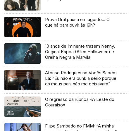
Prova Oral pausa em agosto… O
que há para ouvir às 19h?
10 anos de Iminente trazem Nenny,
Original Kappa (Allen Halloween) e
Orelha Negra a Marvila
Afonso Rodrigues no Vocês Sabem
Lá: “Eu não era punk a sério porque
os meus pais não me deixavam”
O regresso da rubrica «A Leste do
Couraíso»
Filipe Sambado no FMM: “A minha