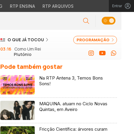
G
RTP ENSINA
RTP ARQUIVOS
Entrar
O QUE JÁ TOCOU
PROGRAMAÇÃO
03:16
Como Um Rei
Plutónio
Pode também gostar
Na RTP Antena 3, Temos Bons
Sons!
MAQUINA. atuam no Ciclo Novas
Quintas, em Aveiro
Fricção Científica: árvores curam