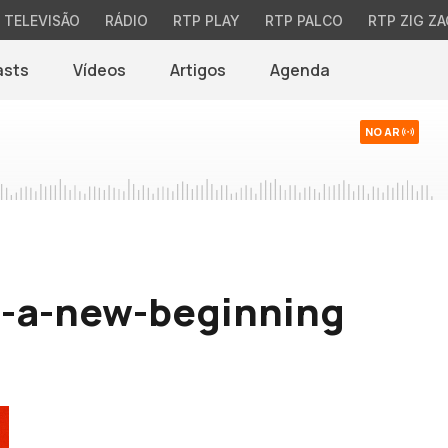
TELEVISÃO
RÁDIO
RTP PLAY
RTP PALCO
RTP ZIG ZA
asts
Vídeos
Artigos
Agenda
NO AR
ng-a-new-beginning