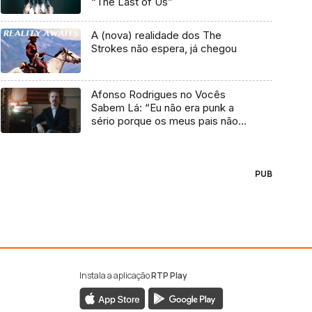
“The Last of Us”
A (nova) realidade dos The
Strokes não espera, já chegou
Afonso Rodrigues no Vocês
Sabem Lá: “Eu não era punk a
sério porque os meus pais não
me deixavam”
PUB
Instala a aplicação
RTP Play