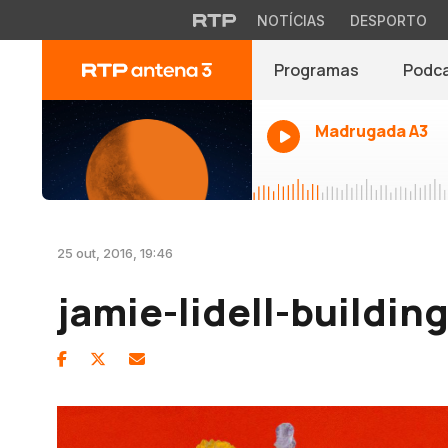
NOTÍCIAS
DESPORTO
Programas
Podc
Madrugada A3
25 out, 2016, 19:46
jamie-lidell-buildi