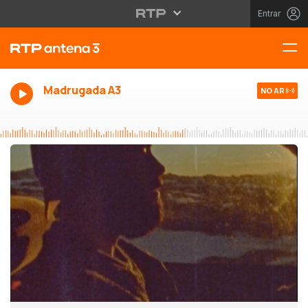
Entrar
Madrugada A3
NO AR