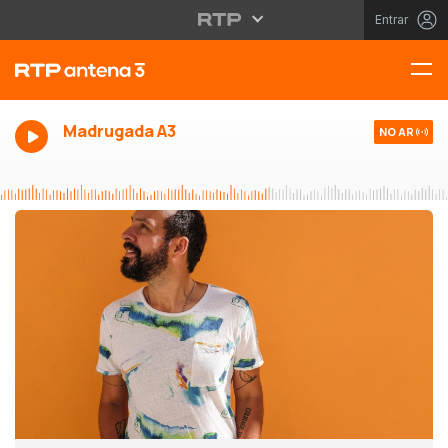
Entrar
Madrugada A3
NO AR