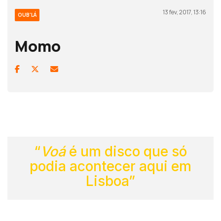
13 fev, 2017, 13:16
OUB'LÁ
Momo
“
Voá
é um disco que só
podia acontecer aqui em
Lisboa”