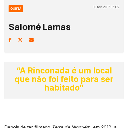
10 fev, 2017, 13:02
OUB'LÁ
Salomé Lamas
“A Rinconada é um local
que não foi feito para ser
habitado”
Depois de ter filmado
Terra de Ninguém
, em 2012, a