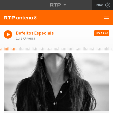
Entrar
Defeitos Especiais
NO AR
Luís Oliveira