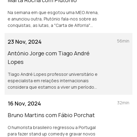
Marta Rocha com Plutónio
Na semana em que esgotou uma MEO Arena,
e anunciou outra, Plutónio fala-nos sobre as
conquistas, as lutas, a "Carta de Alforria"
que deu a si próprio, e o "país das
maravilhas" em que vive.
23 Nov, 2024
56min
António Jorge com Tiago André
Lopes
Tiago André Lopes professor universitário e
especialista em relações internacionais
considera que estamos a viver um período
em que não há pontes políticas entre os
países. Até organizações como a Eurovisão
16 Nov, 2024
32min
estão a embarcar num caminho pouco
atrativo para quem gosta de multiplicidade
Bruno Martins com Fábio Porchat
cultural.
O humorista brasileiro regressou a Portugal
para fazer stand up comedy e gravar novos