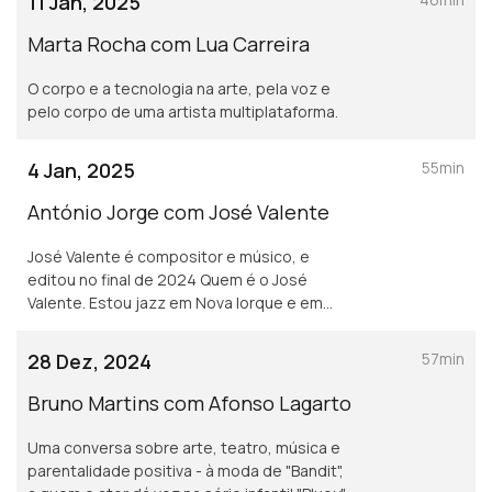
11 Jan, 2025
Marta Rocha com Lua Carreira
O corpo e a tecnologia na arte, pela voz e
pelo corpo de uma artista multiplataforma.
4 Jan, 2025
55min
António Jorge com José Valente
José Valente é compositor e músico, e
editou no final de 2024 Quem é o José
Valente. Estou jazz em Nova Iorque e em
Viena. A viola de arco é o seu instrumento de
eleição.
28 Dez, 2024
57min
Bruno Martins com Afonso Lagarto
Uma conversa sobre arte, teatro, música e
parentalidade positiva - à moda de "Bandit",