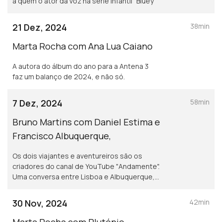
a quem o ator dá voz na série infantil "Bluey"
21 Dez, 2024
38min
Marta Rocha com Ana Lua Caiano
A autora do álbum do ano para a Antena 3
faz um balanço de 2024, e não só.
7 Dez, 2024
58min
Bruno Martins com Daniel Estima e
Francisco Albuquerque,
Os dois viajantes e aventureiros são os
criadores do canal de YouTube "Andamente".
Uma conversa entre Lisboa e Albuquerque,
onde estavam a meio da viagem à boleia
pelos EUA.
30 Nov, 2024
42min