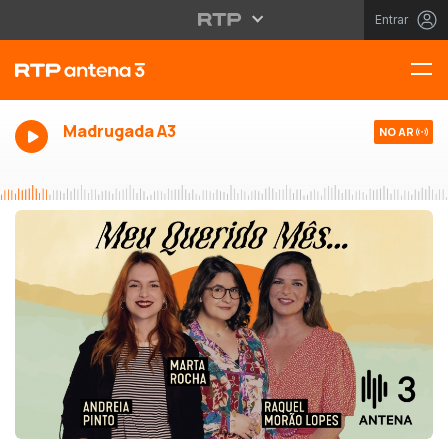
Entrar
Madrugada A3
NO AR