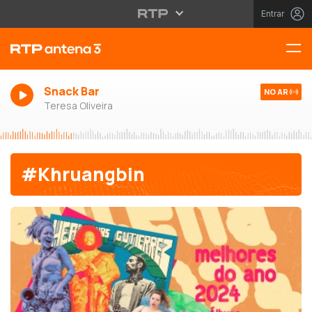
Entrar
Snack Bar
NO AR
Teresa Oliveira
#Khruangbin