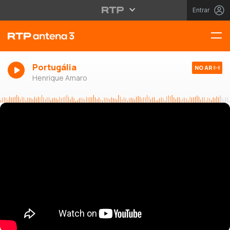
Entrar
Portugália
NO AR
Henrique Amaro