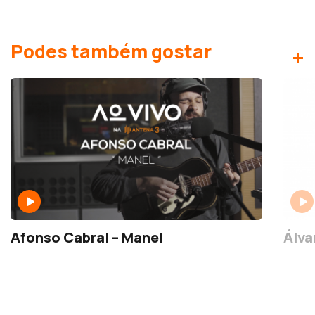
Podes também gostar
+
Afonso Cabral – Manel
Álva