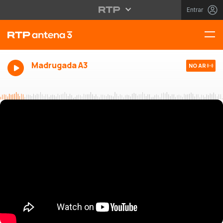
Entrar
Madrugada A3
NO AR