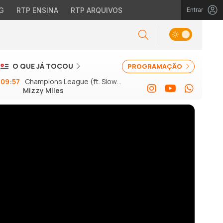
G
RTP ENSINA
RTP ARQUIVOS
Entrar
O QUE JÁ TOCOU
PROGRAMAÇÃO
09:57
Champions League (ft. Slow J
Mizzy Miles
e GSon)