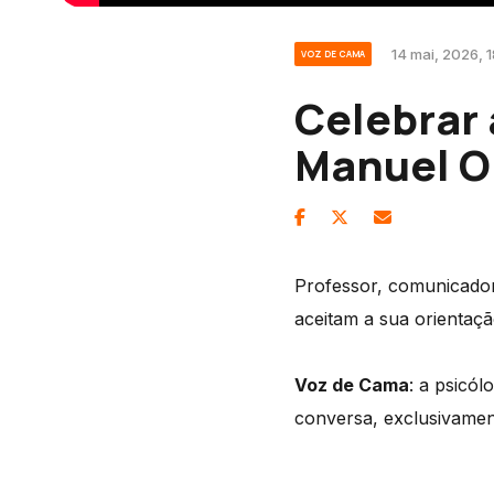
14 mai, 2026, 1
VOZ DE CAMA
Celebrar
Manuel Ol
Professor, comunicador 
aceitam a sua orientaç
Voz de Cama
: a psicó
conversa, exclusivame