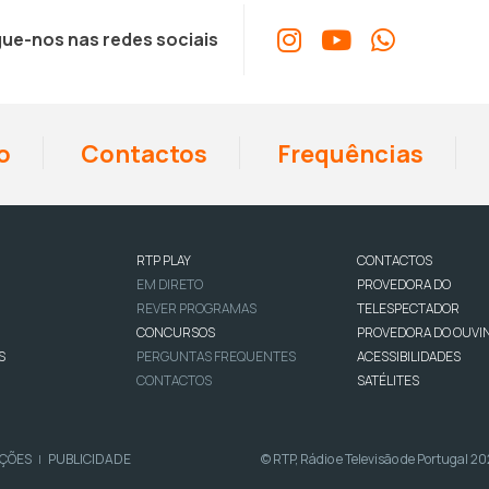
ue-nos nas redes sociais
o
Contactos
Frequências
RTP PLAY
CONTACTOS
EM DIRETO
PROVEDORA DO
REVER PROGRAMAS
TELESPECTADOR
CONCURSOS
PROVEDORA DO OUVI
S
PERGUNTAS FREQUENTES
ACESSIBILIDADES
CONTACTOS
SATÉLITES
IÇÕES
PUBLICIDADE
© RTP, Rádio e Televisão de Portugal 2
|