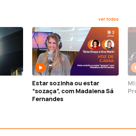
ver todos
Estar sozinha ou estar
Mi
“sozaça”, com Madalena Sá
Pr
Fernandes