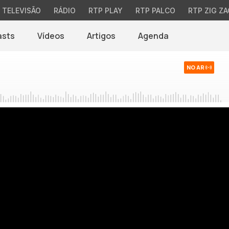
TELEVISÃO
RÁDIO
RTP PLAY
RTP PALCO
RTP ZIG ZA
asts
Vídeos
Artigos
Agenda
NO AR