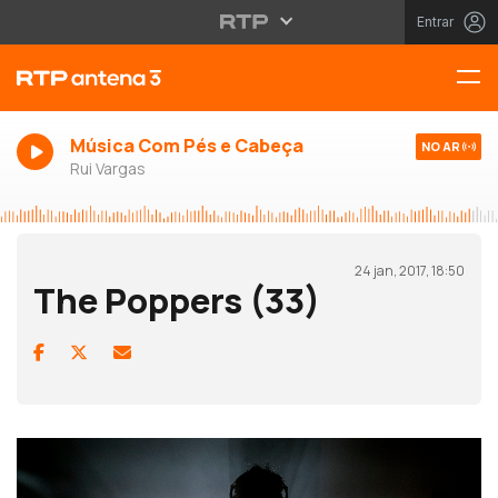
Entrar
Música Com Pés e Cabeça
NO AR
Rui Vargas
24 jan, 2017, 18:50
The Poppers (33)