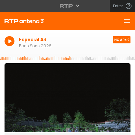
Entrar
Especial A3
NO AR
Bons Sons 2026