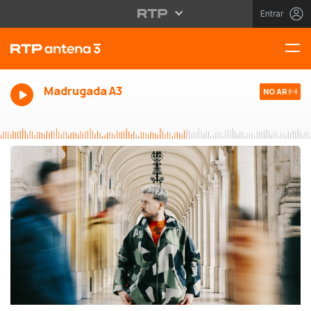
Entrar
Madrugada A3
NO AR