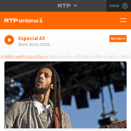
Entrar
Especial A3
NO AR
Bons Sons 2026