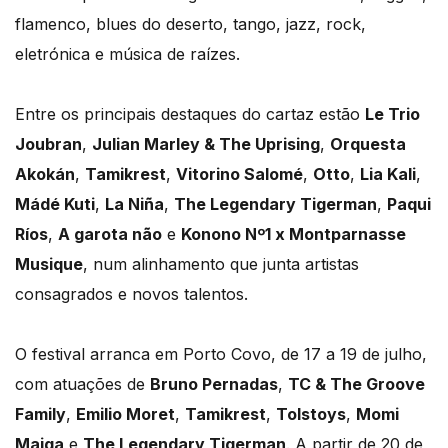
flamenco, blues do deserto, tango, jazz, rock,
eletrónica e música de raízes.
Entre os principais destaques do cartaz estão
Le Trio
Joubran
,
Julian Marley & The Uprising
,
Orquesta
Akokán
,
Tamikrest
,
Vitorino Salomé
,
Otto
,
Lia Kali
,
Mádé Kuti
,
La Niña
,
The Legendary Tigerman
,
Paqui
Ríos
,
A garota não
e
Konono Nº1 x Montparnasse
Musique
, num alinhamento que junta artistas
consagrados e novos talentos.
O festival arranca em Porto Covo, de 17 a 19 de julho,
com atuações de
Bruno Pernadas
,
TC & The Groove
Family
,
Emilio Moret
,
Tamikrest
,
Tolstoys
,
Momi
Maiga
e
The Legendary Tigerman
. A partir de 20 de