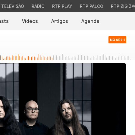
TELEVISÃO
RÁDIO
RTP PLAY
RTP PALCO
RTP ZIG ZA
asts
Vídeos
Artigos
Agenda
NO AR