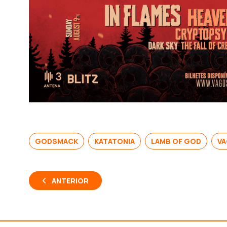
GODSMACK
KATATONIA
LAMB OF GOD
VA
ANTERIOR