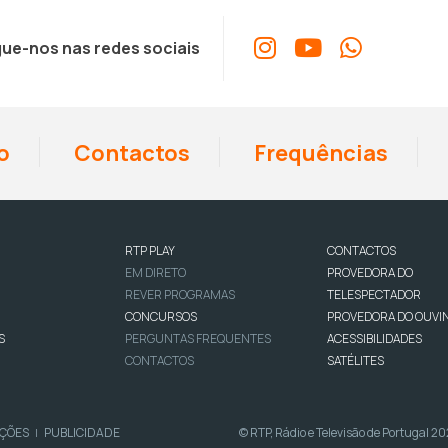
ue-nos nas redes sociais
o
Contactos
Frequências
RTP PLAY
CONTACTOS
EM DIRETO
PROVEDORA DO
REVER PROGRAMAS
TELESPECTADOR
CONCURSOS
PROVEDORA DO OUVI
S
PERGUNTAS FREQUENTES
ACESSIBILIDADES
CONTACTOS
SATÉLITES
IÇÕES
PUBLICIDADE
© RTP, Rádio e Televisão de Portugal 2
|