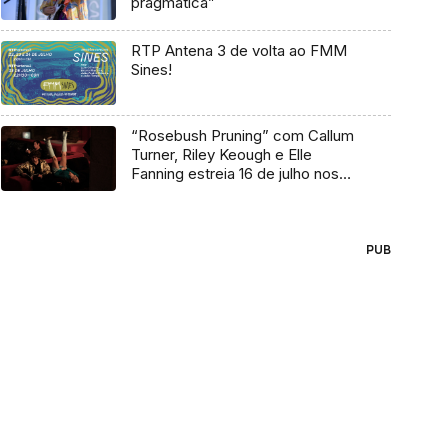
pragmática”
RTP Antena 3 de volta ao FMM
Sines!
“Rosebush Pruning” com Callum
Turner, Riley Keough e Elle
Fanning estreia 16 de julho nos
cinemas
PUB