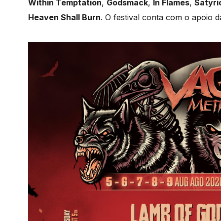
Within Temptation
,
Godsmack
,
In Flames
,
Satyri
Heaven Shall Burn
. O festival conta com o apoio 