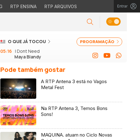
G
RTP ENSINA
RTP ARQUIVOS
Entrar
O QUE JÁ TOCOU
PROGRAMAÇÃO
05:16
I Dont Need
Maya Blandy
Pode também gostar
A RTP Antena 3 está no Vagos
Metal Fest
Na RTP Antena 3, Temos Bons
Sons!
MAQUINA. atuam no Ciclo Novas