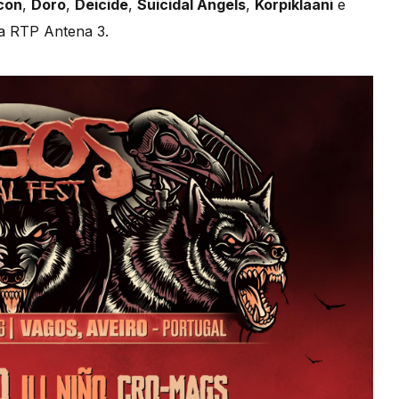
con
,
Doro
,
Deicide
,
Suicidal Angels
,
Korpiklaani
e
da RTP Antena 3.