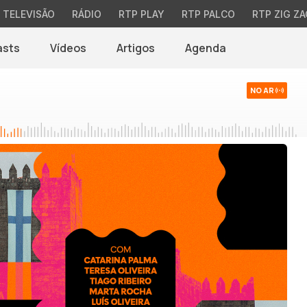
TELEVISÃO
RÁDIO
RTP PLAY
RTP PALCO
RTP ZIG ZA
asts
Vídeos
Artigos
Agenda
NO AR