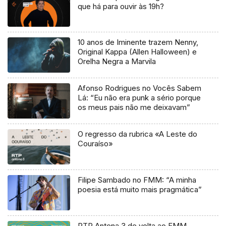
que há para ouvir às 19h?
10 anos de Iminente trazem Nenny,
Original Kappa (Allen Halloween) e
Orelha Negra a Marvila
Afonso Rodrigues no Vocês Sabem
Lá: “Eu não era punk a sério porque
os meus pais não me deixavam”
O regresso da rubrica «A Leste do
Couraíso»
Filipe Sambado no FMM: “A minha
poesia está muito mais pragmática”
RTP Antena 3 de volta ao FMM