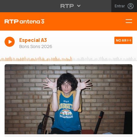
Entrar
Especial A3
NO AR
Bons Sons 2026