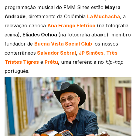
programação musical do FMM Sines estão
Mayra
Andrade
, diretamente da Colômbia
La Muchacha
, a
relevação carioca
Ana Frango Elétrico
(na fotografia
acima),
Eliades Ochoa
(na fotografia abaixo), membro
fundador de
Buena Vista Social Club
os nossos
conterrâneos
Salvador Sobral
,
JP Simões
,
Três
Tristes Tigres
e
Prétu
, uma referência no
hip-hop
português.