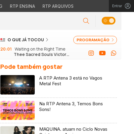
G
RTP ENSINA
RTP ARQUIVOS
Entrar
O QUE JÁ TOCOU
PROGRAMAÇÃO
20:01
Waiting on the Right Time
Thee Sacred Souls Victor
Axelrod
Pode também gostar
A RTP Antena 3 está no Vagos
Metal Fest
Na RTP Antena 3, Temos Bons
Sons!
MAQUINA. atuam no Ciclo Novas