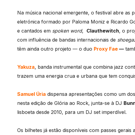
Na música nacional emergente, o festival abre as 
eletrónica formado por Paloma Moniz e Ricardo Go
e cantados em
spoken word
,
Clauthewitch
, o pr
com influência de bandas internacionais de
shoega
têm ainda outro projeto — o duo
Proxy Fae
—
tamb
Yakuza
, banda instrumental que combina jazz co
trazem uma energia crua e urbana que tem conquis
Samuel Úria
dispensa apresentações como um dos 
nesta edição de Glória ao Rock, junta-se à DJ
Bunn
lisboeta desde 2010, para um DJ set imperdível.
Os bilhetes já estão disponíveis com passes gerais 