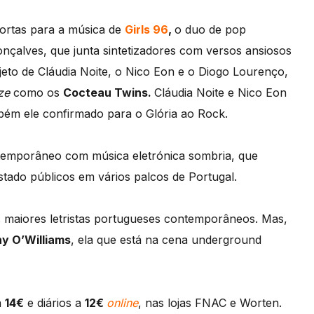
portas para a música de
Girls 96
,
o duo de pop
nçalves, que junta sintetizadores com versos ansiosos
ojeto de Cláudia Noite, o Nico Eon e o Diogo Lourenço,
ze
como os
Cocteau Twins.
Cláudia Noite e Nico Eon
ém ele confirmado para o Glória ao Rock.
ntemporâneo com música eletrónica sombria, que
tado públicos em vários palcos de Portugal.
maiores letristas portugueses contemporâneos. Mas,
y O’Williams
, ela que está na cena underground
a
14€
e diários a
12€
online
, nas lojas FNAC e Worten.