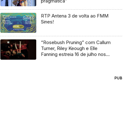
pragmática”
RTP Antena 3 de volta ao FMM
Sines!
“Rosebush Pruning” com Callum
Turner, Riley Keough e Elle
Fanning estreia 16 de julho nos
cinemas
PUB