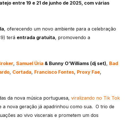
batejo entre 19 e 21 de junho de 2025, com várias
la
, oferecendo um novo ambiente para a celebração
19) terá
entrada gratuita
, promovendo a
roker
,
Samuel Úria
& Bunny O’Williams (dj set)
,
Bad
ardo
,
Cortada
,
Francisco Fontes
,
Proxy Fae
,
das da nova música portuguesa,
viralizando no Tik Tok
 a nova geração já apadrinhou como sua. O trio de
tuações ao vivo viscerais e prometem um dos