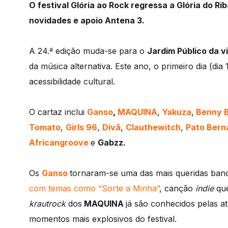
O festival Glória ao Rock regressa a Glória do Ri
novidades e apoio Antena 3.
A 24.ª edição muda-se para o
Jardim Público da vi
da música alternativa. Este ano, o primeiro dia (dia 
acessibilidade cultural.
O cartaz inclui
Ganso
,
MAQUINA
,
Yakuza
,
Benny B
Tomato
,
Girls 96
,
Divã
,
Clauthewitch
,
Pato Bern
Africangroove
e
Gabzz.
Os
Ganso
tornaram-se uma das mais queridas ban
com temas como “Sorte a Minha”
, canção
indie
que
krautrock
dos
MAQUINA
já são conhecidos pelas a
momentos mais explosivos do festival.