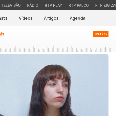
TELEVISÃO
RÁDIO
RTP PLAY
RTP PALCO
RTP ZIG ZA
asts
Vídeos
Artigos
Agenda
ais
NO AR