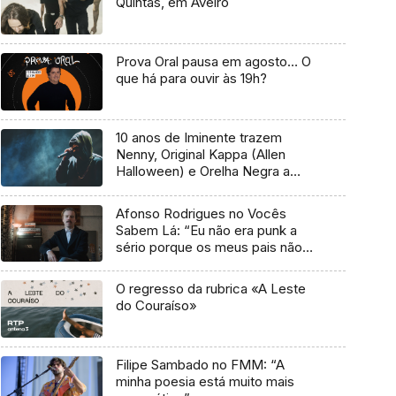
Quintas, em Aveiro
Prova Oral pausa em agosto… O
que há para ouvir às 19h?
10 anos de Iminente trazem
Nenny, Original Kappa (Allen
Halloween) e Orelha Negra a
Marvila
Afonso Rodrigues no Vocês
Sabem Lá: “Eu não era punk a
sério porque os meus pais não
me deixavam”
O regresso da rubrica «A Leste
do Couraíso»
Filipe Sambado no FMM: “A
minha poesia está muito mais